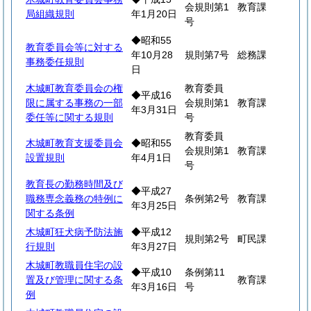
会規則第1
教育課
局組織規則
年1月20日
号
◆昭和55
教育委員会等に対する
年10月28
規則第7号
総務課
事務委任規則
日
木城町教育委員会の権
教育委員
◆平成16
限に属する事務の一部
会規則第1
教育課
年3月31日
委任等に関する規則
号
教育委員
木城町教育支援委員会
◆昭和55
会規則第1
教育課
設置規則
年4月1日
号
教育長の勤務時間及び
◆平成27
職務専念義務の特例に
条例第2号
教育課
年3月25日
関する条例
木城町狂犬病予防法施
◆平成12
規則第2号
町民課
行規則
年3月27日
木城町教職員住宅の設
◆平成10
条例第11
置及び管理に関する条
教育課
年3月16日
号
例