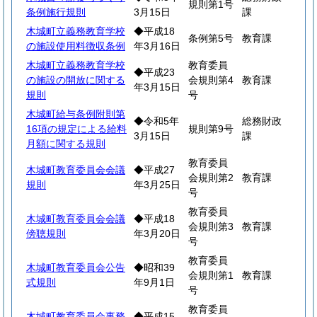
規則第1号
条例施行規則
3月15日
課
木城町立義務教育学校
◆平成18
条例第5号
教育課
の施設使用料徴収条例
年3月16日
木城町立義務教育学校
教育委員
◆平成23
の施設の開放に関する
会規則第4
教育課
年3月15日
規則
号
木城町給与条例附則第
◆令和5年
総務財政
16項の規定による給料
規則第9号
3月15日
課
月額に関する規則
教育委員
木城町教育委員会会議
◆平成27
会規則第2
教育課
規則
年3月25日
号
教育委員
木城町教育委員会会議
◆平成18
会規則第3
教育課
傍聴規則
年3月20日
号
教育委員
木城町教育委員会公告
◆昭和39
会規則第1
教育課
式規則
年9月1日
号
教育委員
木城町教育委員会事務
◆平成15