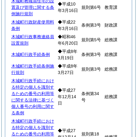
木城町教職員住宅の設
◆平成10
置及び管理に関する条
規則第6号
教育課
年3月16日
例施行規則
木城町行政財産使用料
◆平成22
条例第3号
財政課
条例
年3月16日
木城町行政事務連絡員
◆昭和46
規則第5号
総務課
設置規則
年6月20日
◆平成8年
木城町行政手続条例
条例第3号
総務課
3月19日
木城町行政手続条例施
◆平成8年
規則第3号
総務課
行規則
3月27日
木城町行政手続におけ
る特定の個人を識別す
◆平成27
るための番号の利用等
条例第34
年12月14
総務課
に関する法律に基づく
号
日
個人番号の利用に関す
る条例
木城町行政手続におけ
る特定の個人を識別す
◆平成27
るための番号の利用等
規則第18