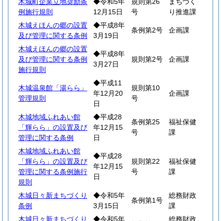
木城町企業立地奨励条
◆令和5年
規則第26
まちづく
例施行規則
12月15日
号
り推進課
木城えほんの郷の設置
◆平成8年
条例第2号
企画課
及び管理に関する条例
3月19日
木城えほんの郷の設置
◆平成8年
及び管理に関する条例
規則第2号
企画課
3月27日
施行規則
◆平成11
木城温泉館「湯らら」
規則第10
年12月20
企画課
管理規則
号
日
木城地域ふれあい館
◆平成28
条例第25
福祉保健
「輝らら」の設置及び
年12月15
号
課
管理に関する条例
日
木城地域ふれあい館
◆平成28
「輝らら」の設置及び
規則第22
福祉保健
年12月15
管理に関する条例施行
号
課
日
規則
木城日々新まちづくり
◆令和5年
総務財政
条例第1号
条例
3月15日
課
木城日々新まちづくり
◆令和5年
総務財政