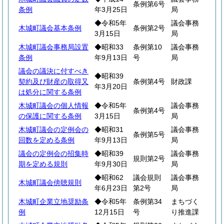
条例第6号
条例
年3月25日
局
◆令和5年
議会事務
木城町議会基本条例
条例第2号
3月15日
局
木城町議会事務局設置
◆昭和33
条例第10
議会事務
条例
年9月13日
号
局
議会の議決に付すべき
◆昭和39
契約及び財産の取得又
条例第4号
財政課
年3月20日
は処分に関する条例
木城町議会の個人情報
◆令和5年
議会事務
条例第4号
の保護に関する条例
3月15日
局
木城町議会の定例会の
◆昭和31
議会事務
条例第5号
回数を定める条例
年9月13日
局
議会の定例会の招集時
◆昭和39
議会事務
規則第2号
期を定める規則
年9月30日
局
◆昭和62
議会規則
議会事務
木城町議会傍聴規則
年6月23日
第2号
局
木城町企業立地奨励条
◆令和5年
条例第34
まちづく
例
12月15日
号
り推進課