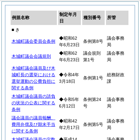
制定年月
例規名称
種別番号
所管
日
■ き
◆昭和62
議会事務
木城町議会委員会条例
条例第8号
年6月23日
局
◆昭和62
議会規則
議会事務
木城町議会会議規則
年6月23日
第1号
局
木城町議会議員及び木
城町長の選挙における
◆令和4年
総務財政
条例第1号
選挙運動の公費負担に
3月18日
課
関する条例
木城町議会議員の請負
◆令和5年
条例第24
議会事務
の状況の公表に関する
6月12日
号
局
条例
議会議員の議員報酬、
◆昭和42
議会事務
費用弁償及び期末手当
条例第5号
年2月17日
局
に関する条例
木城町議会議員の定数
◆平成14
議会事務