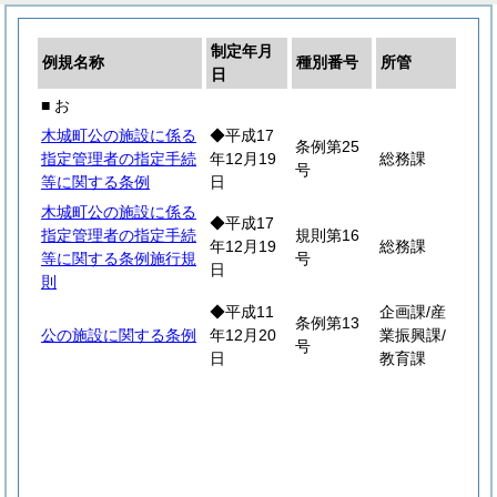
制定年月
例規名称
種別番号
所管
日
■ お
木城町公の施設に係る
◆平成17
条例第25
指定管理者の指定手続
年12月19
総務課
号
等に関する条例
日
木城町公の施設に係る
◆平成17
指定管理者の指定手続
規則第16
年12月19
総務課
等に関する条例施行規
号
日
則
◆平成11
企画課/産
条例第13
公の施設に関する条例
年12月20
業振興課/
号
日
教育課