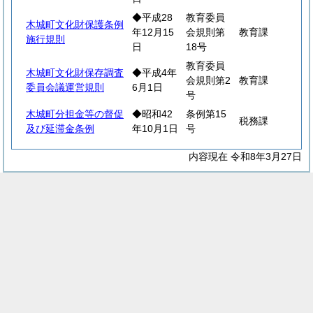
◆平成28
教育委員
木城町文化財保護条例
年12月15
会規則第
教育課
施行規則
日
18号
教育委員
木城町文化財保存調査
◆平成4年
会規則第2
教育課
委員会議運営規則
6月1日
号
木城町分担金等の督促
◆昭和42
条例第15
税務課
及び延滞金条例
年10月1日
号
内容現在 令和8年3月27日