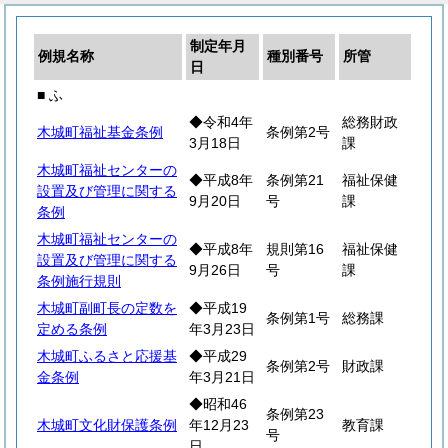
制定年月
例規名称
種別番号
所管
日
■ ふ
◆令和4年
総務財政
木城町福祉基金条例
条例第2号
3月18日
課
木城町福祉センターの
◆平成8年
条例第21
福祉保健
設置及び管理に関する
9月20日
号
課
条例
木城町福祉センターの
◆平成8年
規則第16
福祉保健
設置及び管理に関する
9月26日
号
課
条例施行規則
木城町副町長の定数を
◆平成19
条例第1号
総務課
定める条例
年3月23日
木城町ふるさと応援基
◆平成29
条例第2号
財政課
金条例
年3月21日
◆昭和46
条例第23
木城町文化財保護条例
年12月23
教育課
号
日