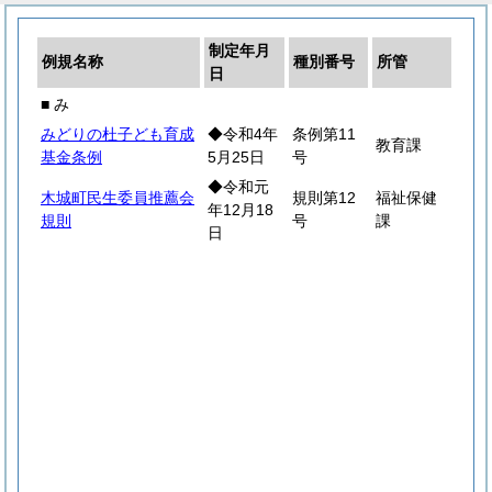
制定年月
例規名称
種別番号
所管
日
■ み
みどりの杜子ども育成
◆令和4年
条例第11
教育課
基金条例
5月25日
号
◆令和元
木城町民生委員推薦会
規則第12
福祉保健
年12月18
規則
号
課
日