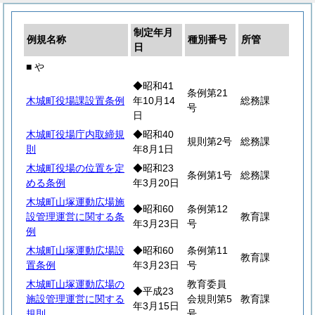
制定年月
例規名称
種別番号
所管
日
■ や
◆昭和41
条例第21
木城町役場課設置条例
年10月14
総務課
号
日
木城町役場庁内取締規
◆昭和40
規則第2号
総務課
則
年8月1日
木城町役場の位置を定
◆昭和23
条例第1号
総務課
める条例
年3月20日
木城町山塚運動広場施
◆昭和60
条例第12
設管理運営に関する条
教育課
年3月23日
号
例
木城町山塚運動広場設
◆昭和60
条例第11
教育課
置条例
年3月23日
号
木城町山塚運動広場の
教育委員
◆平成23
施設管理運営に関する
会規則第5
教育課
年3月15日
規則
号