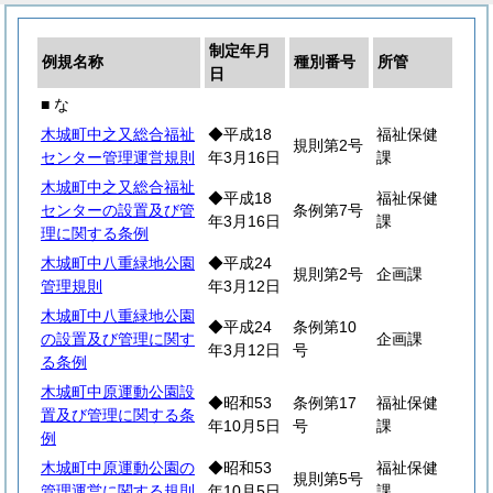
制定年月
例規名称
種別番号
所管
日
■ な
木城町中之又総合福祉
◆平成18
福祉保健
規則第2号
センター管理運営規則
年3月16日
課
木城町中之又総合福祉
◆平成18
福祉保健
センターの設置及び管
条例第7号
年3月16日
課
理に関する条例
木城町中八重緑地公園
◆平成24
規則第2号
企画課
管理規則
年3月12日
木城町中八重緑地公園
◆平成24
条例第10
の設置及び管理に関す
企画課
年3月12日
号
る条例
木城町中原運動公園設
◆昭和53
条例第17
福祉保健
置及び管理に関する条
年10月5日
号
課
例
木城町中原運動公園の
◆昭和53
福祉保健
規則第5号
管理運営に関する規則
年10月5日
課