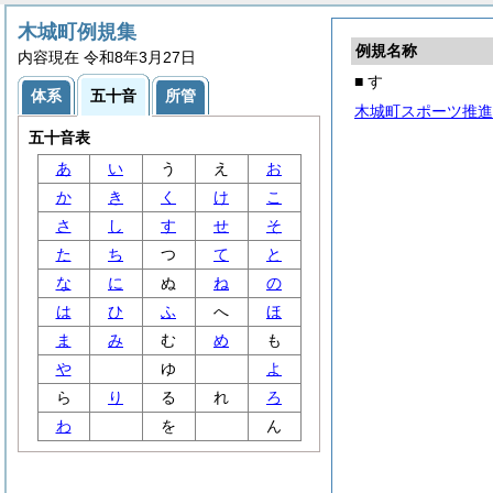
木城町例規集
例規名称
内容現在 令和8年3月27日
■ す
体系
五十音
所管
木城町スポーツ推進
五十音表
あ
い
う
え
お
か
き
く
け
こ
さ
し
す
せ
そ
た
ち
つ
て
と
な
に
ぬ
ね
の
は
ひ
ふ
へ
ほ
ま
み
む
め
も
や
ゆ
よ
ら
り
る
れ
ろ
わ
を
ん