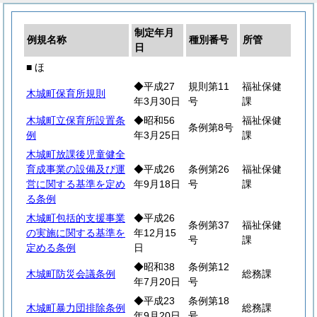
制定年月
例規名称
種別番号
所管
日
■ ほ
◆平成27
規則第11
福祉保健
木城町保育所規則
年3月30日
号
課
木城町立保育所設置条
◆昭和56
福祉保健
条例第8号
例
年3月25日
課
木城町放課後児童健全
育成事業の設備及び運
◆平成26
条例第26
福祉保健
営に関する基準を定め
年9月18日
号
課
る条例
木城町包括的支援事業
◆平成26
条例第37
福祉保健
の実施に関する基準を
年12月15
号
課
定める条例
日
◆昭和38
条例第12
木城町防災会議条例
総務課
年7月20日
号
◆平成23
条例第18
木城町暴力団排除条例
総務課
年9月20日
号