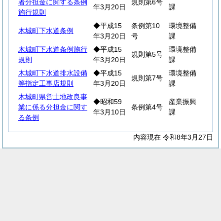
者分担金に関する条例
規則第6号
年3月20日
課
施行規則
◆平成15
条例第10
環境整備
木城町下水道条例
年3月20日
号
課
木城町下水道条例施行
◆平成15
環境整備
規則第5号
規則
年3月20日
課
木城町下水道排水設備
◆平成15
環境整備
規則第7号
等指定工事店規則
年3月20日
課
木城町県営土地改良事
◆昭和59
産業振興
業に係る分担金に関す
条例第4号
年3月10日
課
る条例
内容現在 令和8年3月27日