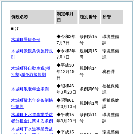
制定年月
例規名称
種別番号
所管
日
■ け
◆令和3年
条例第15
環境整備
木城町景観条例
7月7日
号
課
木城町景観条例施行規
◆令和3年
規則第15
環境整備
則
7月7日
号
課
◆平成30
木城町軽自動車税(種
規則第14
年12月19
税務課
別割)減免取扱規則
号
日
◆昭和46
福祉保健
木城町敬老年金条例
条例第6号
年3月20日
課
木城町敬老年金条例施
◆昭和61
福祉保健
規則第1号
行規則
年3月10日
課
木城町下水道事業受益
◆平成15
条例第11
環境整備
者分担金に関する条例
年3月20日
号
課
木城町下水道事業受益
◆平成15
環境整備