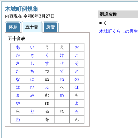
木城町例規集
例規名称
内容現在 令和8年3月27日
■ く
体系
五十音
所管
木城町くらしの再生
五十音表
あ
い
う
え
お
か
き
く
け
こ
さ
し
す
せ
そ
た
ち
つ
て
と
な
に
ぬ
ね
の
は
ひ
ふ
へ
ほ
ま
み
む
め
も
や
ゆ
よ
ら
り
る
れ
ろ
わ
を
ん