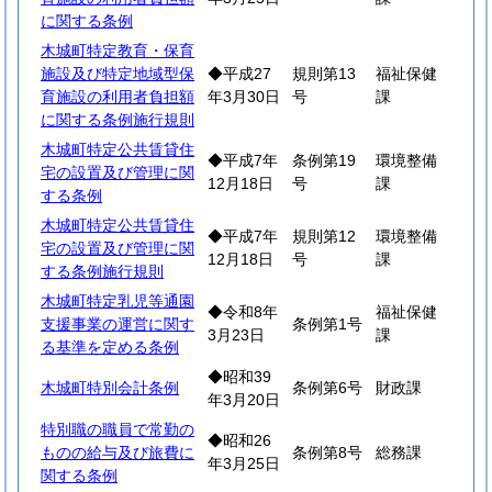
に関する条例
木城町特定教育・保育
施設及び特定地域型保
◆平成27
規則第13
福祉保健
育施設の利用者負担額
年3月30日
号
課
に関する条例施行規則
木城町特定公共賃貸住
◆平成7年
条例第19
環境整備
宅の設置及び管理に関
12月18日
号
課
する条例
木城町特定公共賃貸住
◆平成7年
規則第12
環境整備
宅の設置及び管理に関
12月18日
号
課
する条例施行規則
木城町特定乳児等通園
◆令和8年
福祉保健
支援事業の運営に関す
条例第1号
3月23日
課
る基準を定める条例
◆昭和39
木城町特別会計条例
条例第6号
財政課
年3月20日
特別職の職員で常勤の
◆昭和26
ものの給与及び旅費に
条例第8号
総務課
年3月25日
関する条例