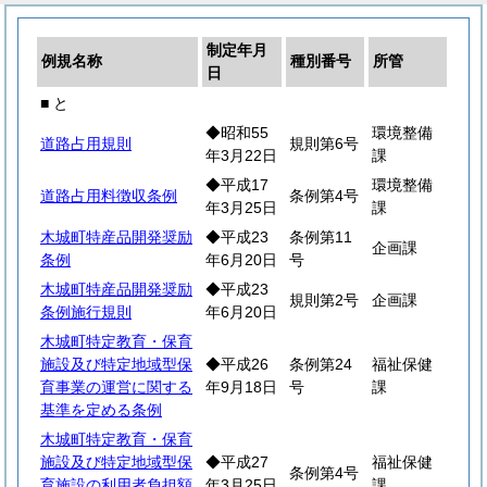
制定年月
例規名称
種別番号
所管
日
■ と
◆昭和55
環境整備
道路占用規則
規則第6号
年3月22日
課
◆平成17
環境整備
道路占用料徴収条例
条例第4号
年3月25日
課
木城町特産品開発奨励
◆平成23
条例第11
企画課
条例
年6月20日
号
木城町特産品開発奨励
◆平成23
規則第2号
企画課
条例施行規則
年6月20日
木城町特定教育・保育
施設及び特定地域型保
◆平成26
条例第24
福祉保健
育事業の運営に関する
年9月18日
号
課
基準を定める条例
木城町特定教育・保育
施設及び特定地域型保
◆平成27
福祉保健
条例第4号
育施設の利用者負担額
年3月25日
課