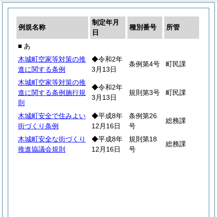
制定年月
例規名称
種別番号
所管
日
■ あ
木城町空家等対策の推
◆令和2年
条例第4号
町民課
進に関する条例
3月13日
木城町空家等対策の推
◆令和2年
進に関する条例施行規
規則第3号
町民課
3月13日
則
木城町安全で住みよい
◆平成8年
条例第26
総務課
街づくり条例
12月16日
号
木城町安全な街づくり
◆平成8年
規則第18
総務課
推進協議会規則
12月16日
号