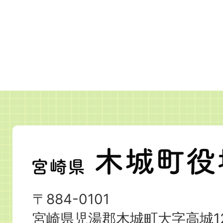
宮
崎
県
〒884-0101
木
宮崎県児湯郡木城町大字高城12