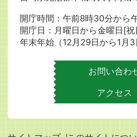
城
町
開庁時間：午前8時30分から午
役
開庁日：月曜日から金曜日[
場
年末年始（12月29日から1月
お問い合わ
アクセス