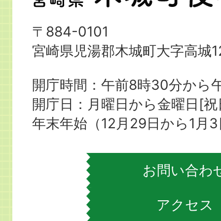
崎
県
〒884-0101
木
宮崎県児湯郡木城町大字高城12
城
町
開庁時間：午前8時30分から午
役
開庁日：月曜日から金曜日[
場
年末年始（12月29日から1月
お問い合わ
アクセス