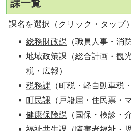
課一覧
課名を選択（クリック・タップ
総務財政課
（職員人事・消
地域政策課
（総合計画・観
税・広報）
税務課
（町税・軽自動車税
町民課
（戸籍届・住民票・
健康保険課
（国保・検診・
福祉共生課
（障害者福祉・