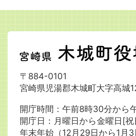
宮
崎
県
〒884-0101
木
宮崎県児湯郡木城町大字高城12
城
町
開庁時間：午前8時30分から午
役
開庁日：月曜日から金曜日[
場
年末年始（12月29日から1月