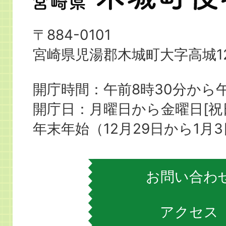
崎
県
〒884-0101
木
宮崎県児湯郡木城町大字高城12
城
町
開庁時間：午前8時30分から午
役
開庁日：月曜日から金曜日[
場
年末年始（12月29日から1月
お問い合わ
アクセス