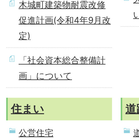
木城町建築物耐震改修
促進計画(令和4年9月改
定)
「社会資本総合整備計
画」について
住まい
道
公営住宅