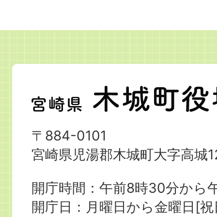
宮
崎
県
〒884-0101
木
宮崎県児湯郡木城町大字高城12
城
町
開庁時間：午前8時30分から午
役
開庁日：月曜日から金曜日[