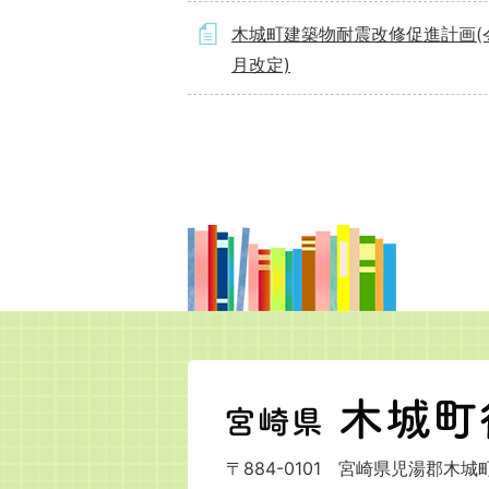
木城町建築物耐震改修促進計画(
月改定)
宮
崎
県
〒884-0101
宮崎県児湯郡木城町
木