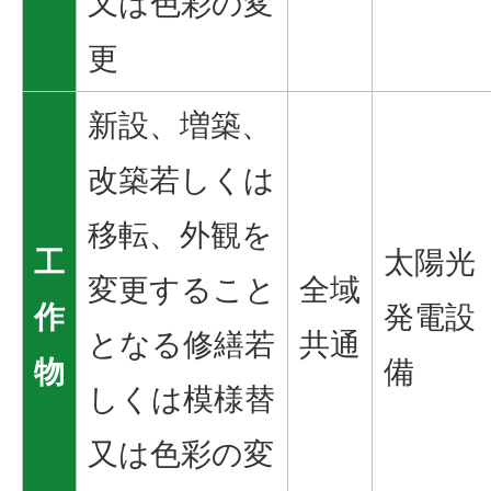
又は色彩の変
更
新設、増築、
改築若しくは
移転、外観を
工
太陽光
変更すること
全域
作
発電設
となる修繕若
共通
物
備
しくは模様替
又は色彩の変