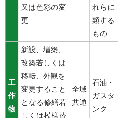
又は色彩の変
れらに
更
類する
もの
新設、増築、
改築若しくは
移転、外観を
工
石油・
変更すること
全域
作
ガスタ
となる修繕若
共通
物
ンク
しくは模様替