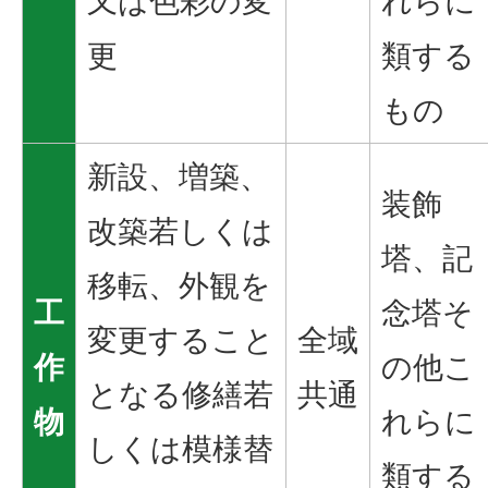
又は色彩の変
れらに
更
類する
もの
新設、増築、
装飾
改築若しくは
塔、記
移転、外観を
工
念塔そ
変更すること
全域
作
の他こ
となる修繕若
共通
物
れらに
しくは模様替
類する