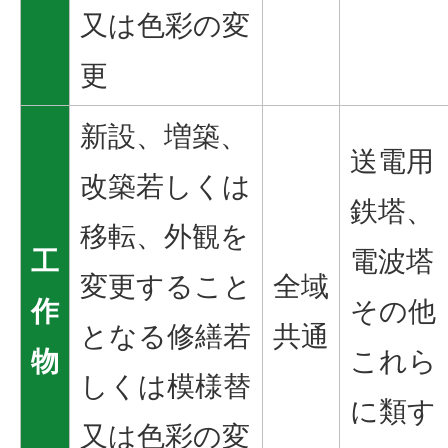
又は色彩の変
更
新設、増築、
送電用
改築若しくは
鉄塔、
移転、外観を
工
電波塔
変更すること
全域
作
その他
となる修繕若
共通
物
これら
しくは模様替
に類す
又は色彩の変