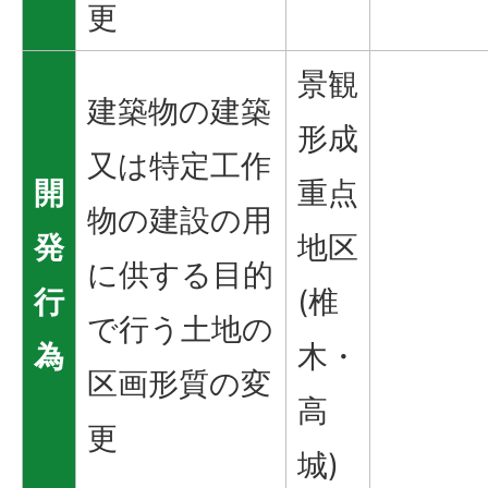
更
景観
建築物の建築
形成
又は特定工作
開
重点
物の建設の用
発
地区
に供する目的
行
(椎
で行う土地の
為
木・
区画形質の変
高
更
城)