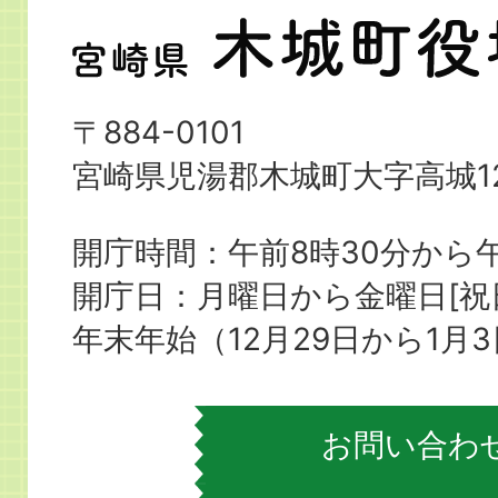
宮
崎
県
〒884-0101
木
宮崎県児湯郡木城町大字高城12
城
町
開庁時間：午前8時30分から午
役
開庁日：月曜日から金曜日[
場
年末年始（12月29日から1月
お問い合わ