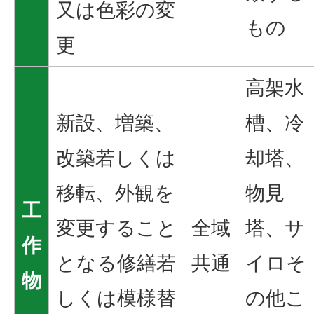
又は色彩の変
もの
更
高架水
新設、増築、
槽、冷
改築若しくは
却塔、
移転、外観を
物見
工
変更すること
全域
塔、サ
作
となる修繕若
共通
イロそ
物
しくは模様替
の他こ