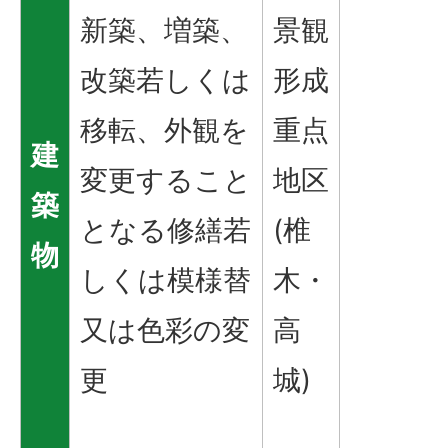
新築、増築、
景観
改築若しくは
形成
移転、外観を
重点
建
変更すること
地区
築
となる修繕若
(椎
物
しくは模様替
木・
又は色彩の変
高
更
城)