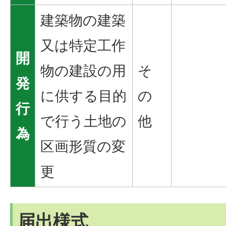
建築物の建築
又は特定工作
開
物の建設の用
そ
発
に供する目的
の
行
で行う土地の
他
為
区画形質の変
更
届出様式