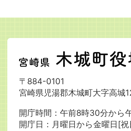
宮
崎
県
〒884-0101
木
宮崎県児湯郡木城町大字高城12
城
町
開庁時間：午前8時30分から午
役
開庁日：月曜日から金曜日[