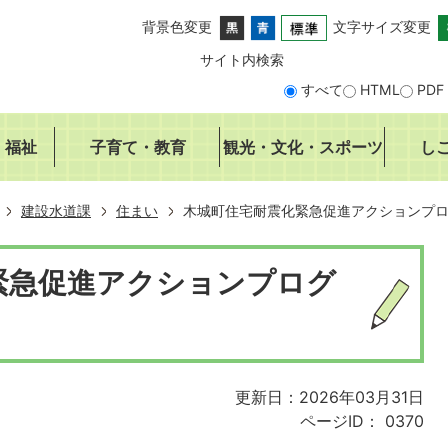
背景色変更
文字サイズ変更
サイト内検索
すべて
HTML
PDF
・福祉
子育て・教育
観光・文化・スポーツ
し
建設水道課
住まい
木城町住宅耐震化緊急促進アクションプ
緊急促進アクションプログ
更新日：2026年03月31日
ページID：
0370