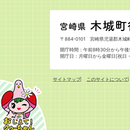
宮
崎
県
〒884-0101
宮崎県児湯郡木城町
木
城
開庁時間：午前8時30分から午後5
町
開庁日：月曜日から金曜日[祝日
役
場
サイトマップ
このサイトについて