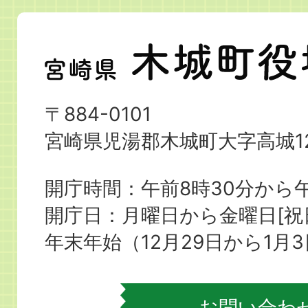
宮
崎
県
〒884-0101
木
宮崎県児湯郡木城町大字高城12
城
町
開庁時間：午前8時30分から午
役
開庁日：月曜日から金曜日[
場
年末年始（12月29日から1月
お問い合わ