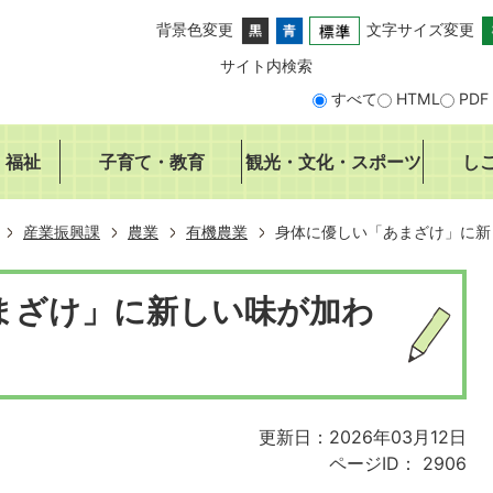
背景色変更
文字サイズ変更
サイト内検索
すべて
HTML
PDF
・福祉
子育て・教育
観光・文化・スポーツ
し
産業振興課
農業
有機農業
身体に優しい「あまざけ」に新
まざけ」に新しい味が加わ
更新日：2026年03月12日
ページID：
2906