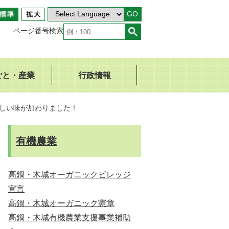
GO
ページ番号検索
ごと・産業
行政情報
しい味が加わりました！
有機農業
高鍋・木城オーガニックビレッジ
宣言
高鍋・木城オーガニック憲章
高鍋・木城有機農業支援事業補助