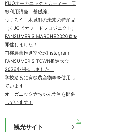
KIJOオーガニックアカデミー「天
敵利用講座：基礎編」
つくろう！木城町の未来の特産品
（KIJOビオフードプロジェクト）
FANSUMER'S MARCHE2026春を
開催しました！
有機農業推進室公式Instagram
FANSUMER'S TOWN推進大会
2026を開催しました！
学校給食に有機農産物等を使用し
ています！
オーガニック赤ちゃん食堂を開催
しています！
観光サイト