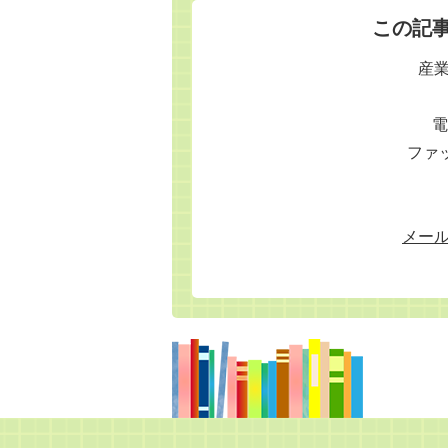
この記
産
電
ファッ
メー