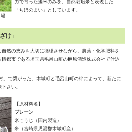
力で育った酒米のみを、自然栽培米と表現した
「ちほのまい」としています。
ほ場
ざけ」
な自然の恵みを大切に循環させながら、農薬・化学肥料を
友情都市である埼玉県毛呂山町の麻原酒造株式会社で仕込
き村」で繋がった、木城町と毛呂山町の絆によって、新たに
味下さい。
【原材料名】
プレーン
米こうじ（国内製造）
米（宮崎県児湯郡木城町産）