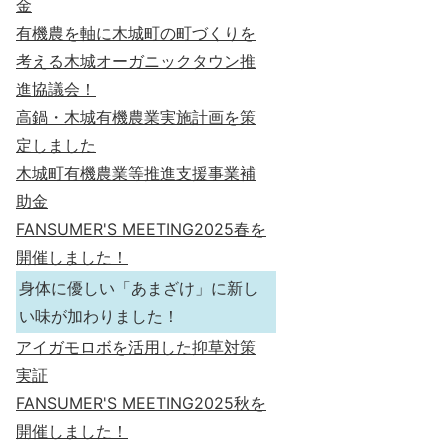
金
有機農を軸に木城町の町づくりを
考える木城オーガニックタウン推
進協議会！
高鍋・木城有機農業実施計画を策
定しました
木城町有機農業等推進支援事業補
助金
FANSUMER'S MEETING2025春を
開催しました！
身体に優しい「あまざけ」に新し
い味が加わりました！
アイガモロボを活用した抑草対策
実証
FANSUMER'S MEETING2025秋を
開催しました！