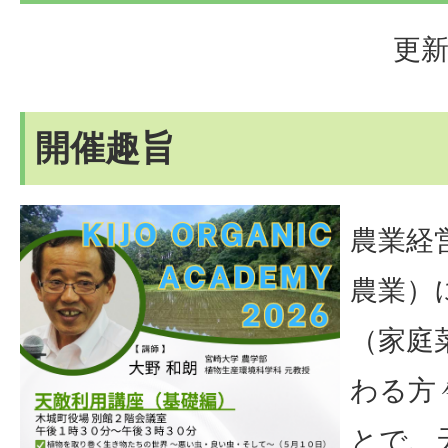
更新
開催趣旨
農業経
農業）
（家庭
わる方
とで、