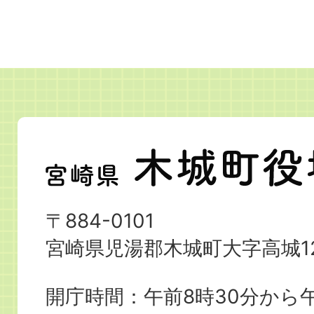
宮
崎
県
〒884-0101
木
宮崎県児湯郡木城町大字高城12
城
町
開庁時間：午前8時30分から午