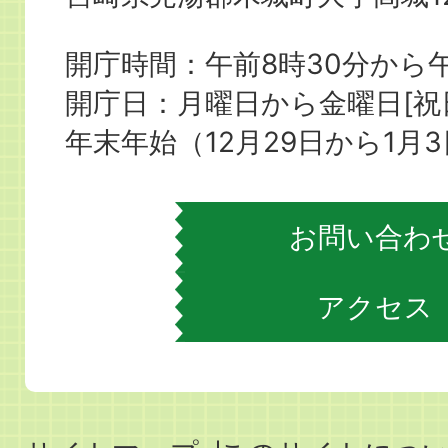
城
町
開庁時間：午前8時30分から午
役
開庁日：月曜日から金曜日[
場
年末年始（12月29日から1月
お問い合わ
アクセス