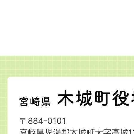
宮
崎
県
〒884-0101
木
宮崎県児湯郡木城町大字高城12