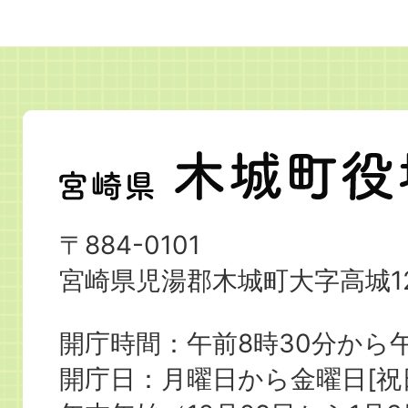
宮
崎
県
〒884-0101
木
宮崎県児湯郡木城町大字高城12
城
町
開庁時間：午前8時30分から午
役
開庁日：月曜日から金曜日[