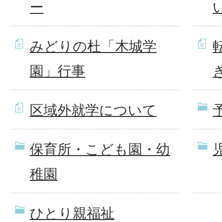
ー
みどりの杜「木城学
園」行事
区域外就学について
保育所・こども園・幼
稚園
ひとり親福祉