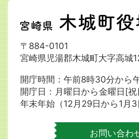
宮
崎
県
〒884-0101
木
宮崎県児湯郡木城町大字高城12
城
町
開庁時間：午前8時30分から午
役
開庁日：月曜日から金曜日[
場
年末年始（12月29日から1月
お問い合わ