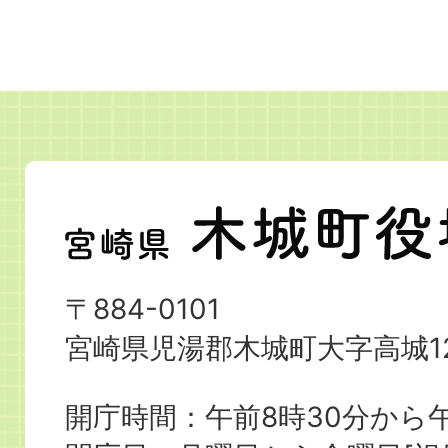
宮
崎
県
〒884-0101
木
宮崎県児湯郡木城町大字高城12
城
町
開庁時間：午前8時30分から午