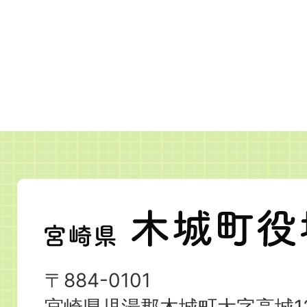
宮
崎
県
〒884-0101
木