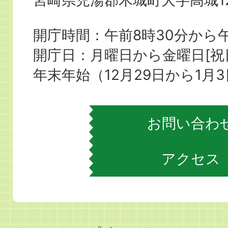
宮崎県児湯郡木城町大字高城12
城
町
開庁時間：午前8時30分から午
役
開庁日：月曜日から金曜日[
場
年末年始（12月29日から1月
お問い合わ
アクセス