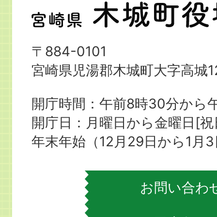
宮
崎
県
〒884-0101
木
宮崎県児湯郡木城町大字高城12
城
町
開庁時間：午前8時30分から午
役
開庁日：月曜日から金曜日[
場
年末年始（12月29日から1月
お問い合わ