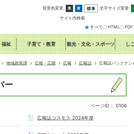
背景色変更
文字サイズ変更
サイト内検索
すべて
HTML
PDF
・福祉
子育て・教育
観光・文化・スポーツ
し
地域政策課
広報・広聴
広報
広報誌
広報誌バックナン
バー
ページID：
0106
広報誌コスモス 2024年度