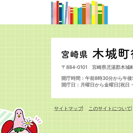
宮
崎
県
〒884-0101
宮崎県児湯郡木城町
木
城
開庁時間：午前8時30分から午後5
町
開庁日：月曜日から金曜日[祝日
役
場
サイトマップ
このサイトについて