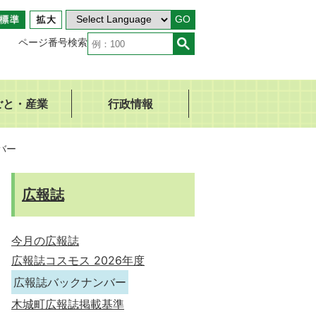
GO
ページ番号検索
ごと・産業
行政情報
バー
広報誌
今月の広報誌
広報誌コスモス 2026年度
広報誌バックナンバー
木城町広報誌掲載基準