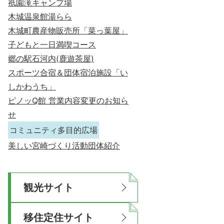
祇園滝キャンプ場
木城温泉館湯らら
木城町農産物販売所「菜っ葉屋」
子どもと一日満喫コース
郷の駅石河内(鹿遊茶屋)
スポーツ合宿＆団体宿泊施設「い
しかわうち」
ピノッQ館 営業内容変更のお知ら
せ
コミュニティ多目的広場
美しい宮崎づくり活動団体紹介
観光サイト
移住定住サイト