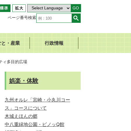
GO
ページ番号検索
ごと・産業
行政情報
ティ多目的広場
娯楽・体験
九州オルレ「宮崎・小丸川コー
ス」コースについて
木城えほんの郷
中八重緑地公園・ピノッQ館