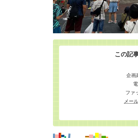
この記
企画
電
ファッ
メー