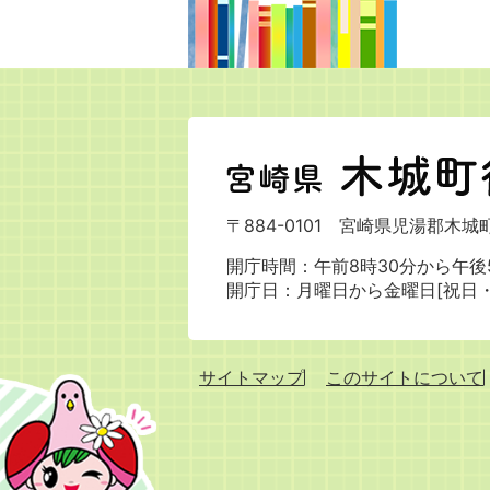
宮
崎
県
〒884-0101
宮崎県児湯郡木城町
木
城
開庁時間：午前8時30分から午後5
町
開庁日：月曜日から金曜日[祝日
役
場
サイトマップ
このサイトについて