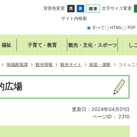
背景色変更
文字サイズ変更
サイト内検索
すべて
HTML
PDF
・福祉
子育て・教育
観光・文化・スポーツ
し
地域政策課
観光情報
観光サイト
娯楽・体験
コミュニ
的広場
更新日：2024年04月01日
ページID：
2310