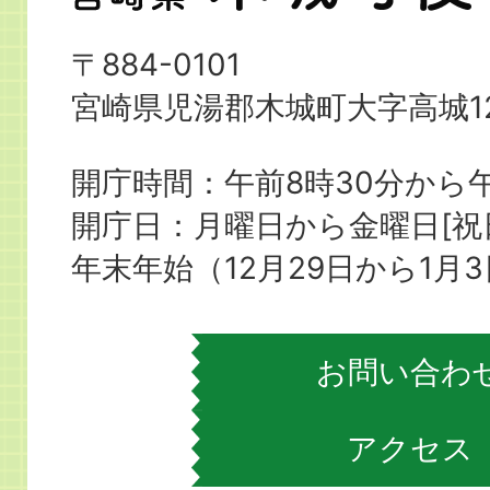
崎
県
〒884-0101
木
宮崎県児湯郡木城町大字高城12
城
町
開庁時間：午前8時30分から午
役
開庁日：月曜日から金曜日[
場
年末年始（12月29日から1月
お問い合わ
アクセス