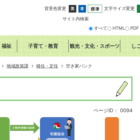
背景色変更
文字サイズ変更
サイト内検索
すべて
HTML
PDF
・福祉
子育て・教育
観光・文化・スポーツ
し
地域政策課
移住・定住
空き家バンク
ページID：
0094