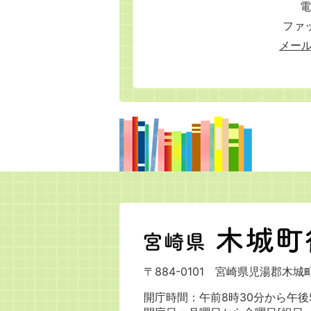
電
ファッ
メー
宮
崎
県
〒884-0101
宮崎県児湯郡木城町
木
城
開庁時間：午前8時30分から午後5
町