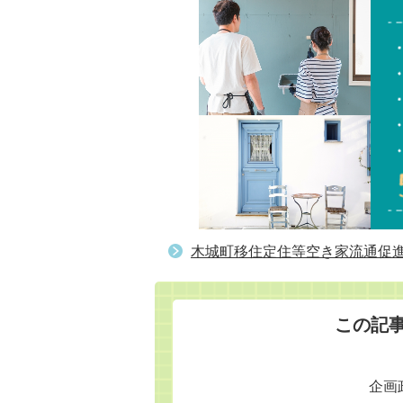
木城町移住定住等空き家流通促
この記
企画