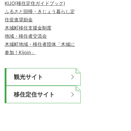
KIJO(移住定住ガイドブック)
ふるさと回帰・きじょう暮らし定
住促進奨励金
木城町移住支援金制度
地域・移住者交流会
木城町地域・移住者団体「木城に
参加！Kijoin」
観光サイト
移住定住サイト