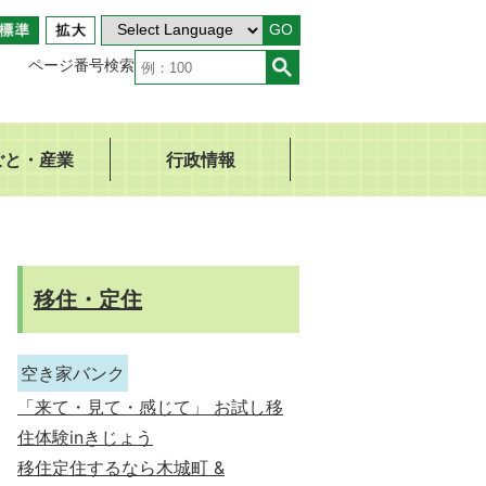
GO
ページ番号検索
ごと・産業
行政情報
移住・定住
空き家バンク
「来て・見て・感じて」 お試し移
住体験inきじょう
移住定住するなら木城町 &