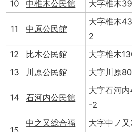
10
中椎木公民館
大字椎木39
大字椎木43
11
中原公民館
2
12
比木公民館
大字椎木13
13
川原公民館
大字川原80
大字石河内4
14
石河内公民館
-2
中之又総合福
大字中ノ又3
15