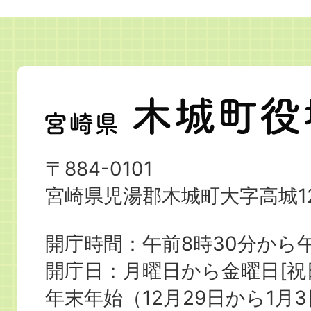
宮
崎
県
〒884-0101
木
宮崎県児湯郡木城町大字高城12
城
町
開庁時間：午前8時30分から午
役
開庁日：月曜日から金曜日[
場
年末年始（12月29日から1月