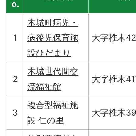
o.
木城町病児・
1
病後児保育施
大字椎木42
設ひだまり
木城世代間交
2
大字椎木41
流福祉館
複合型福祉施
3
大字椎木395
設 仁の里