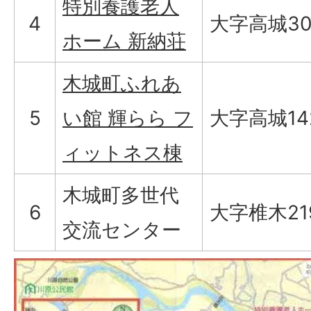
特別養護老人
4
大字高城30
ホーム 新納荘
木城町ふれあ
5
い館 輝らら フ
大字高城142
ィットネス棟
木城町多世代
6
大字椎木21
交流センター