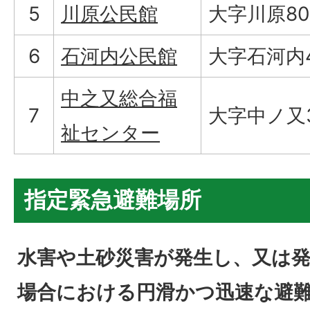
5
川原公民館
大字川原80
6
石河内公民館
大字石河内4
中之又総合福
7
大字中ノ又35
祉センター
指定緊急避難場所
水害や土砂災害が発生し、又は
場合における円滑かつ迅速な避