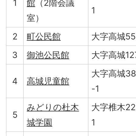
1
館
（2階会議
1
室）
2
町公民館
大字高城55
3
御池公民館
大字高城12
大字高城38
4
高城児童館
-1
みどりの杜木
大字椎木22
5
城学園
1