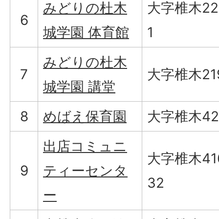
みどりの杜木
大字椎木22
6
城学園 体育館
1
みどりの杜木
7
大字椎木21
城学園 講堂
8
めばえ保育園
大字椎木42
出店コミュニ
大字椎木41
9
ティーセンタ
32
ー