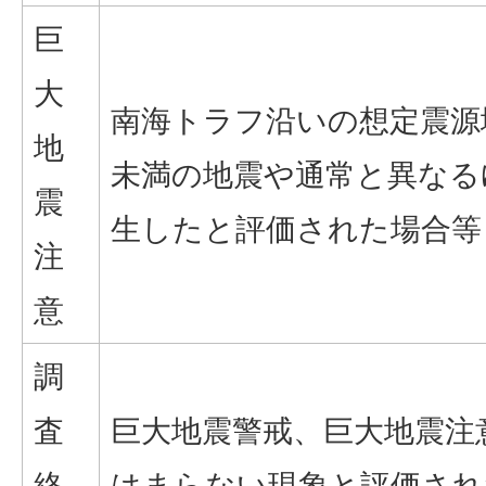
巨
大
南海トラフ沿いの想定震源域内
地
未満の地震や通常と異なる
震
生したと評価された場合等
注
意
調
査
巨大地震警戒、巨大地震注
終
はまらない現象と評価され