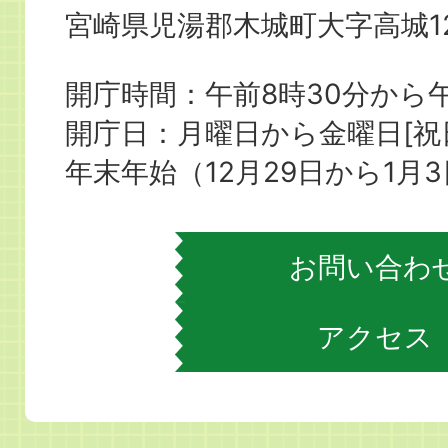
木
宮崎県児湯郡木城町大字高城12
城
町
開庁時間：午前8時30分から午
役
開庁日：月曜日から金曜日[
場
年末年始（12月29日から1月
お問い合わ
アクセス