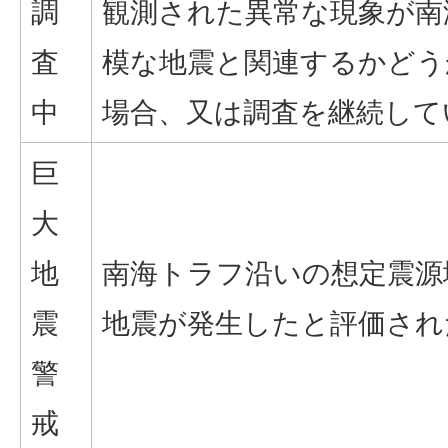
調
観測された異常な現象が南
査
模な地震と関連するかどう
中
場合、又は調査を継続して
巨
大
地
南海トラフ沿いの想定震源域
震
地震が発生したと評価され
警
戒