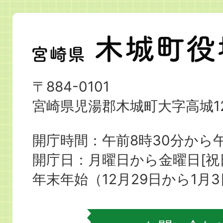
宮
崎
県
〒884-0101
木
宮崎県児湯郡木城町大字高城12
城
町
開庁時間：午前8時30分から午
役
開庁日：月曜日から金曜日[
場
年末年始（12月29日から1月