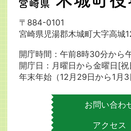
崎
県
〒884-0101
木
宮崎県児湯郡木城町大字高城12
城
町
開庁時間：午前8時30分から午
役
開庁日：月曜日から金曜日[
場
年末年始（12月29日から1月
お問い合わ
アクセス