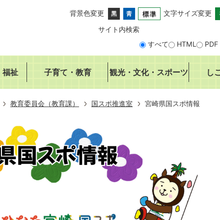
背景色変更
文字サイズ変更
サイト内検索
すべて
HTML
PDF
・福祉
子育て・教育
観光・文化・スポーツ
し
教育委員会（教育課）
国スポ推進室
宮崎県国スポ情報