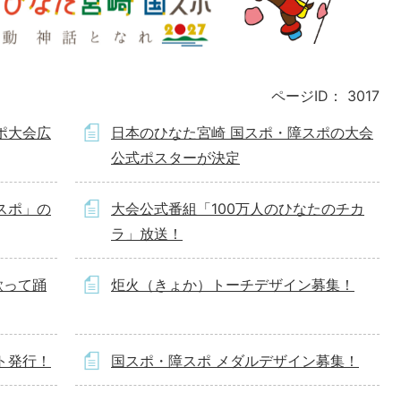
ページID：
3017
ポ大会広
日本のひなた宮崎 国スポ・障スポの大会
公式ポスターが決定
スポ」の
大会公式番組「100万人のひなたのチカ
ラ」放送！
歌って踊
炬火（きょか）トーチデザイン募集！
ト発行！
国スポ・障スポ メダルデザイン募集！