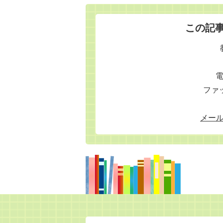
この記
電
ファッ
メー