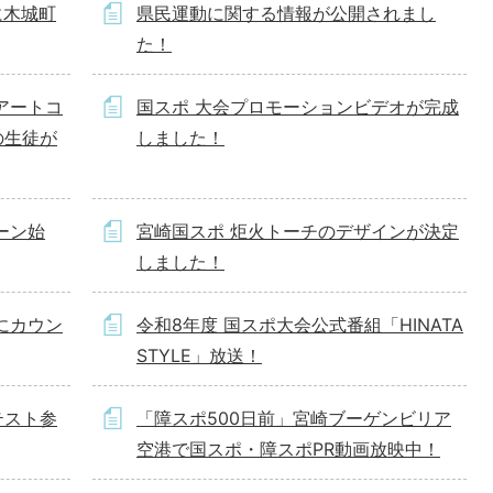
に木城町
県民運動に関する情報が公開されまし
た！
アートコ
国スポ 大会プロモーションビデオが完成
の生徒が
しました！
ーン始
宮崎国スポ 炬火トーチのデザインが決定
しました！
にカウン
令和8年度 国スポ大会公式番組「HINATA
STYLE」放送！
テスト参
「障スポ500日前」宮崎ブーゲンビリア
空港で国スポ・障スポPR動画放映中！