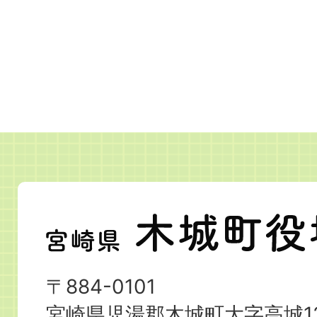
宮
崎
県
〒884-0101
木
宮崎県児湯郡木城町大字高城12