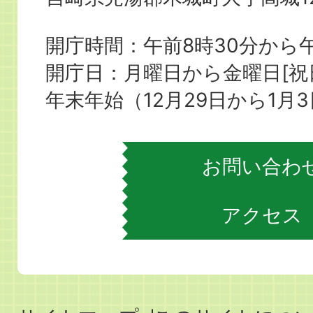
城
町
開庁時間：午前8時30分から午
役
開庁日：月曜日から金曜日[
場
年末年始（12月29日から1月
お問い合わ
アクセス