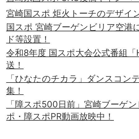
宮崎国スポ 炬火トーチのデザイ
国スポ 宮崎ブーゲンビリア空港
ド等設置！
令和8年度 国スポ大会公式番組「HIN
送！
「ひなたのチカラ」ダンスコン
集！
「障スポ500日前」宮崎ブーゲ
ポ・障スポPR動画放映中！