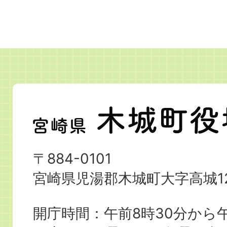
宮
崎
県
〒884-0101
木
宮崎県児湯郡木城町大字高城12
城
町
開庁時間：午前8時30分から午