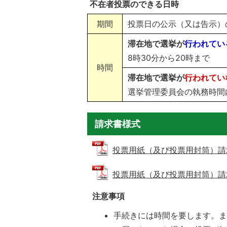
不在者投票のできる日時
期間
投票日の公示（又は告示）
滞在地で選挙が
行われてい
8時30分から20時まで
時間
滞在地で選挙が
行われてい
選挙管理委員会の執務時間内
請求書様式
投票用紙（及び投票用封筒）請求書兼
投票用紙（及び投票用封筒）請求書兼
注意事項
手続きには時間を要します。