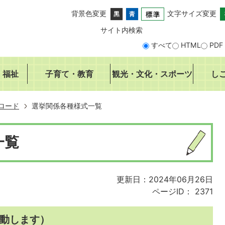
背景色変更
文字サイズ変更
サイト内検索
すべて
HTML
PDF
・福祉
子育て・教育
観光・文化・スポーツ
し
ロード
選挙関係各種様式一覧
一覧
更新日：2024年06月26日
ページID：
2371
動します）