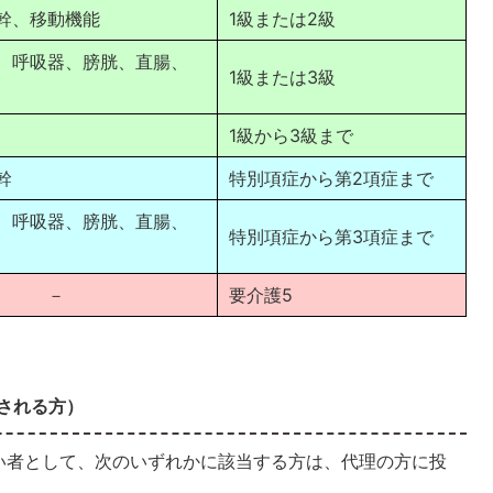
幹、移動機能
1級または2級
、呼吸器、膀胱、直腸、
1級または3級
1級から3級まで
幹
特別項症から第2項症まで
、呼吸器、膀胱、直腸、
特別項症から第3項症まで
－
要介護5
される方）
い者として、次のいずれかに該当する方は、代理の方に投