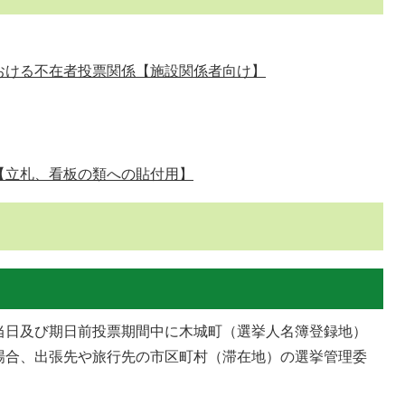
おける不在者投票関係【施設関係者向け】
【立札、看板の類への貼付用】
当日及び期日前投票期間中に木城町（選挙人名簿登録地）
場合、出張先や旅行先の市区町村（滞在地）の選挙管理委