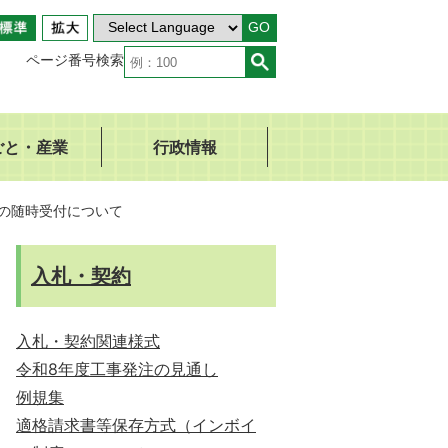
GO
ページ番号検索
ごと・産業
行政情報
書の随時受付について
入札・契約
入札・契約関連様式
令和8年度工事発注の見通し
例規集
適格請求書等保存方式（インボイ