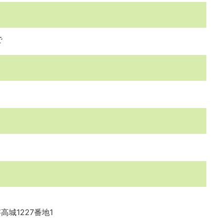
で
高城1227番地1