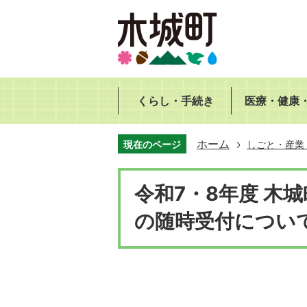
くらし・手続き
医療・健康
ホーム
現在のページ
しごと・産業
令和7・8年度 木
の随時受付につい