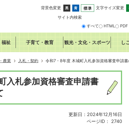
背景色変更
文字サイズ変更
サイト内検索
すべて
HTML
PDF
・福祉
子育て・教育
観光・文化・スポーツ
し
・農業
入札・契約
令和7・8年度 木城町入札参加資格審査申請
城町入札参加資格審査申請書
て
更新日：2024年12月16日
ページID：
2740