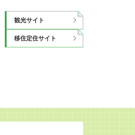
観光サイト
移住定住サイト