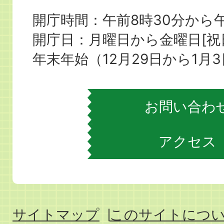
町
開庁時間：午前8時30分から午
役
開庁日：月曜日から金曜日[
場
年末年始（12月29日から1月
お問い合わ
アクセス
サイトマップ
このサイトにつ