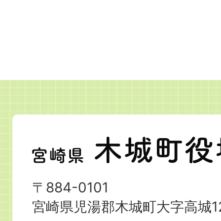
宮
崎
県
〒884-0101
木
宮崎県児湯郡木城町大字高城12
城