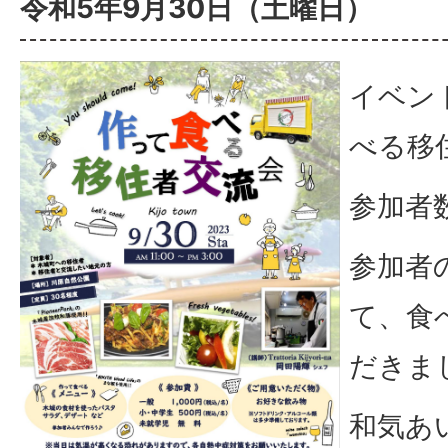
令和5年9月30日（土曜日）
イベン
べる移
参加者数
参加者
て、食
だきま
和気あ