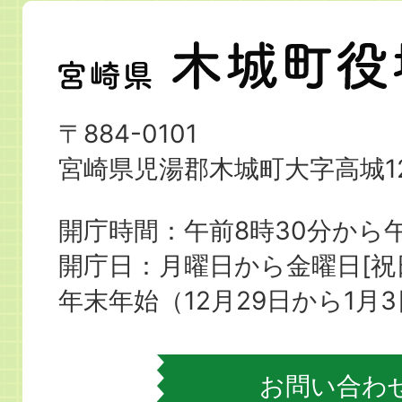
宮
崎
県
〒884-0101
木
宮崎県児湯郡木城町大字高城12
城
町
開庁時間：午前8時30分から午
役
開庁日：月曜日から金曜日[
場
年末年始（12月29日から1月
お問い合わ