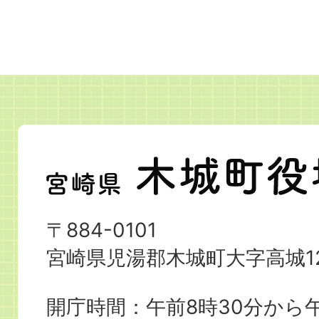
宮
崎
県
〒884-0101
木
宮崎県児湯郡木城町大字高城12
城
町
開庁時間：午前8時30分から午