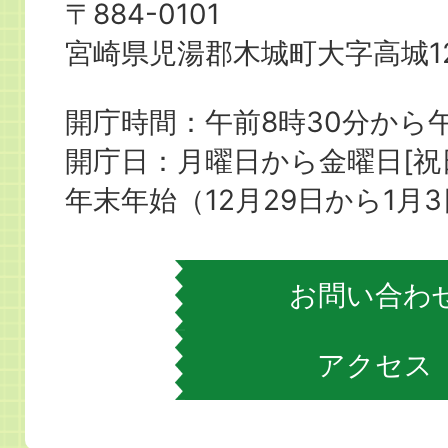
県
〒884-0101
木
宮崎県児湯郡木城町大字高城12
城
町
開庁時間：午前8時30分から午
役
開庁日：月曜日から金曜日[
場
年末年始（12月29日から1月
お問い合わ
アクセス