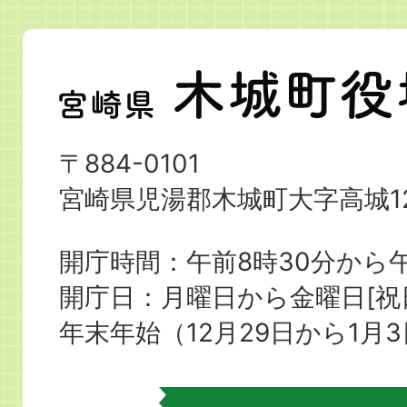
宮
崎
県
〒884-0101
木
宮崎県児湯郡木城町大字高城12
城
町
開庁時間：午前8時30分から午
役
開庁日：月曜日から金曜日[
場
年末年始（12月29日から1月